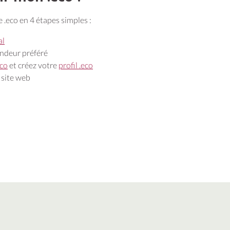
.eco en 4 étapes simples :
al
endeur préféré
eco
et créez votre
profil .eco
 site web