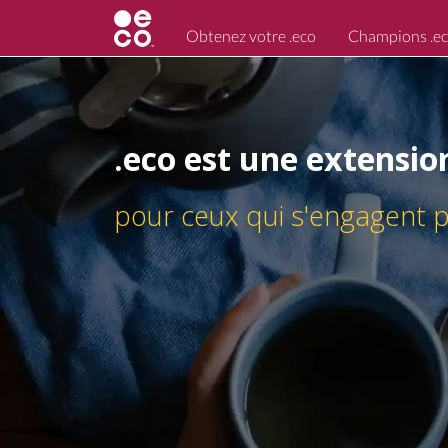
Obtenez votre .eco
Champions .e
.eco est destiné aux 
qui aident les gens à faire