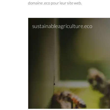
domaine .eco pour leur site web.
sustainableagriculture.eco